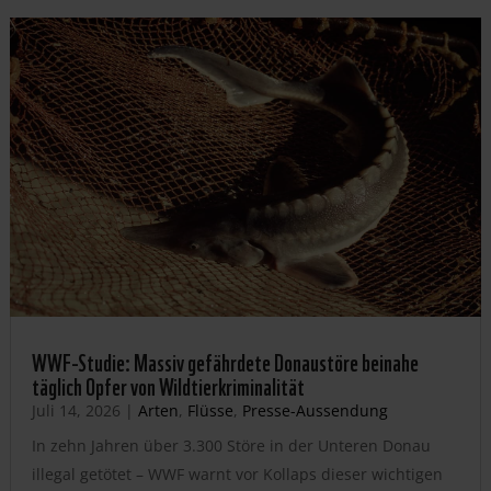
WWF-Studie: Massiv gefährdete Donaustöre beinahe
täglich Opfer von Wildtierkriminalität
Juli 14, 2026
|
Arten
,
Flüsse
,
Presse-Aussendung
In zehn Jahren über 3.300 Störe in der Unteren Donau
illegal getötet – WWF warnt vor Kollaps dieser wichtigen