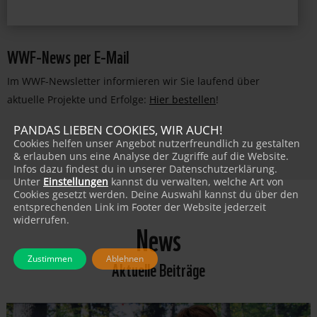
JETZT PATIN/PATE WERDEN!
WWF-News per E-Mail
Im WWF-Newsletter informieren wir Sie laufend über
aktuelle Projekte und Erfolge:
Hier bestellen
!
PANDAS LIEBEN COOKIES, WIR AUCH!
Cookies helfen unser Angebot nutzerfreundlich zu gestalten
& erlauben uns eine Analyse der Zugriffe auf die Website.
Infos dazu findest du in unserer Datenschutzerklärung.
Unter
Einstellungen
kannst du verwalten, welche Art von
Cookies gesetzt werden. Deine Auswahl kannst du über den
entsprechenden Link im Footer der Website jederzeit
widerrufen.
News
Zustimmen
Ablehnen
Aktuelle Beiträge