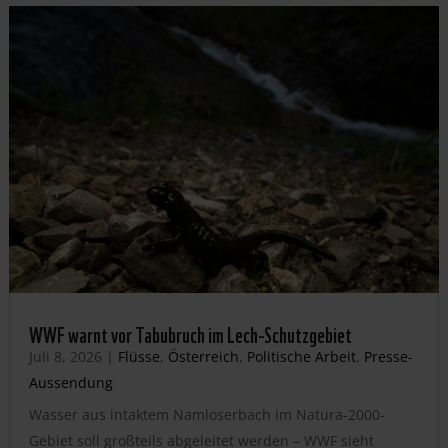
WWF warnt vor Tabubruch im Lech-Schutzgebiet
Juli 8, 2026
|
Flüsse
,
Österreich
,
Politische Arbeit
,
Presse-
Aussendung
Wasser aus intaktem Namloserbach im Natura-2000-
Gebiet soll großteils abgeleitet werden – WWF sieht