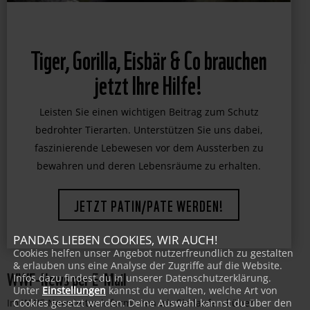
Tiger, Gorilla, Eisbär & Co brauchen
jetzt Ihre Hilfe!
Leisten Sie einen wichtigen Beitrag zum Schutz
bedrohter Tierarten. Unterstützen Sie uns dabei,
faszinierende Lebewesen vor dem Aussterben zu
bewahren und deren Lebensräume zu erhalten.
JETZT PATIN/PATE WERDEN!
PANDAS LIEBEN COOKIES, WIR AUCH!
Cookies helfen unser Angebot nutzerfreundlich zu gestalten
& erlauben uns eine Analyse der Zugriffe auf die Website.
WWF-News per E-Mail
Infos dazu findest du in unserer Datenschutzerklärung.
Unter
Einstellungen
kannst du verwalten, welche Art von
Cookies gesetzt werden. Deine Auswahl kannst du über den
Im WWF-Newsletter informieren wir Sie laufend über