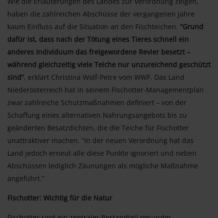
Wie die Erläuterungen des Landes zur Verordnung zeigen,
haben die zahlreichen Abschüsse der vergangenen Jahre
kaum Einfluss auf die Situation an den Fischteichen.
“Grund
dafür ist, dass nach der Tötung eines Tieres schnell ein
anderes Individuum das freigewordene Revier besetzt –
während gleichzeitig viele Teiche nur unzureichend geschützt
sind”
, erklärt Christina Wolf-Petre vom WWF. Das Land
Niederösterreich hat in seinem Fischotter-Managementplan
zwar zahlreiche Schutzmaßnahmen definiert – von der
Schaffung eines alternativen Nahrungsangebots bis zu
geänderten Besatzdichten, die die Teiche für Fischotter
unattraktiver machen. “In der neuen Verordnung hat das
Land jedoch erneut alle diese Punkte ignoriert und neben
Abschüssen lediglich Zäunungen als mögliche Maßnahme
angeführt.”
Fischotter: Wichtig für die Natur
Fischotter sind ein zentraler Bestandteil gesunder