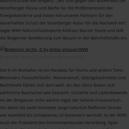
Bahnhofstraße von Bregenz. „Wir sind gegen den Ausverkauf der
Vorarlberger Flüsse und Bäche für die Profitinteressen der
Energiekonzerne und treten mit unseren Partnern für den
dauerhaften Schutz der Vorarlberger Natur für die Nachwelt ein“,
sagte WWF-Naturschutzexperte Andreas Wurzer heute und lädt
die Bregenzer Bevölkerung zum Besuch in der Bahnhofstraße ein.
Bregenzer Arche, © by Anton Vorauer/WWF
Die Ill im Montafon ist ein Paradies für Fische und andere Tiere.
Besonders Flussuferläufer, Wasseramsel, Gebirgsbachstelze und
Bachforelle fühlen sich dort wohl. An den Ufern finden sich
zahlreiche Baumarten wie Grauerle, Grünerle und Lavendelweide.
An der Bregenzer Ache wächst sogar der seltene Frauenschuh.
Vor allem die zwölf Kilometer lange natürlich fließende Strecke
von Auenfeld bis Schoppenau ist besonders wertvoll, so der WWF.
Auch der Präsident des Fischereiverbandes Vorarlberg, Egon