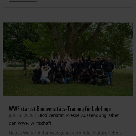
WWF startet Biodiversitäts-Training für Lehrlinge
Juli 23, 2026
|
Biodiversität
,
Presse-Aussendung
,
Über
den WWF
,
Wirtschaft
Neues Weiterbildungsangebot verbindet Naturerlebnis,