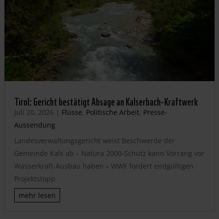
Tirol: Gericht bestätigt Absage an Kalserbach-Kraftwerk
Juli 20, 2026
|
Flüsse
,
Politische Arbeit
,
Presse-
Aussendung
Landesverwaltungsgericht weist Beschwerde der
Gemeinde Kals ab – Natura 2000-Schutz kann Vorrang vor
Wasserkraft-Ausbau haben – WWF fordert endgültigen
Projektstopp
mehr lesen