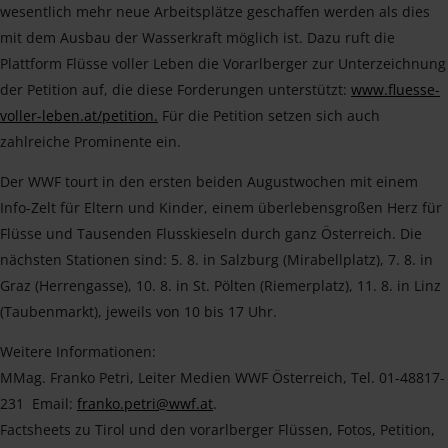
wesentlich mehr neue Arbeitsplätze geschaffen werden als dies
mit dem Ausbau der Wasserkraft möglich ist. Dazu ruft die
Plattform Flüsse voller Leben die Vorarlberger zur Unterzeichnung
der Petition auf, die diese Forderungen unterstützt:
www.fluesse-
voller-leben.at/petition.
Für die Petition setzen sich auch
zahlreiche Prominente ein.
Der WWF tourt in den ersten beiden Augustwochen mit einem
Info-Zelt für Eltern und Kinder, einem überlebensgroßen Herz für
Flüsse und Tausenden Flusskieseln durch ganz Österreich. Die
nächsten Stationen sind: 5. 8. in Salzburg (Mirabellplatz), 7. 8. in
Graz (Herrengasse), 10. 8. in St. Pölten (Riemerplatz), 11. 8. in Linz
(Taubenmarkt), jeweils von 10 bis 17 Uhr.
Weitere Informationen:
MMag. Franko Petri, Leiter Medien WWF Österreich, Tel. 01-48817-
231 Email:
franko.petri@wwf.at
.
Factsheets zu Tirol und den vorarlberger Flüssen, Fotos, Petition,