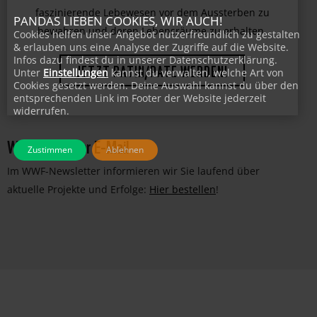
bedrohter Tierarten. Unterstützen Sie uns dabei,
PANDAS LIEBEN COOKIES, WIR AUCH!
faszinierende Lebewesen vor dem Aussterben zu
Cookies helfen unser Angebot nutzerfreundlich zu gestalten
bewahren und deren Lebensräume zu erhalten.
& erlauben uns eine Analyse der Zugriffe auf die Website.
Infos dazu findest du in unserer Datenschutzerklärung.
Unter
Einstellungen
kannst du verwalten, welche Art von
JETZT PATIN/PATE WERDEN!
Cookies gesetzt werden. Deine Auswahl kannst du über den
entsprechenden Link im Footer der Website jederzeit
widerrufen.
WWF-News per E-Mail
Zustimmen
Ablehnen
Im WWF-Newsletter informieren wir Sie laufend über
aktuelle Projekte und Erfolge:
Hier bestellen
!