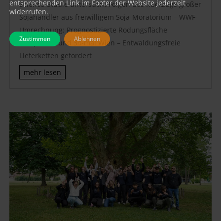
entsprechenden Link im Footer der Website jederzeit
Science-Studie untersucht Folgen des Rückzugs großer
widerrufen.
Sojahändler aus freiwilligem Soja-Moratorium – WWF-
Umrechnung: Prognostizierte Rodungsfläche
Zustimmen
Ablehnen
entspricht rund 34-mal Wien – Entwaldungsfreie
Lieferketten gefordert
mehr lesen