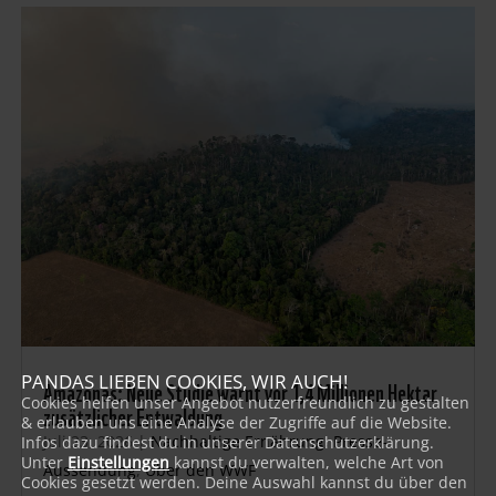
PANDAS LIEBEN COOKIES, WIR AUCH!
Amazonas: Neue Studie warnt vor 1,4 Millionen Hektar
Cookies helfen unser Angebot nutzerfreundlich zu gestalten
zusätzlicher Entwaldung
& erlauben uns eine Analyse der Zugriffe auf die Website.
Juli 23, 2026
|
Nachhaltige Ernährung
,
Presse-
Infos dazu findest du in unserer Datenschutzerklärung.
Unter
Einstellungen
kannst du verwalten, welche Art von
Aussendung
,
Über den WWF
Cookies gesetzt werden. Deine Auswahl kannst du über den