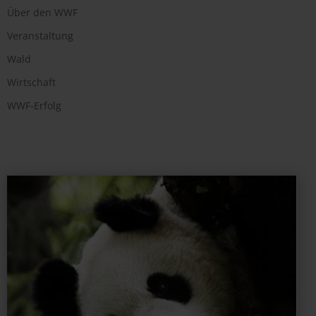
Über den WWF
Veranstaltung
Wald
Wirtschaft
WWF-Erfolg