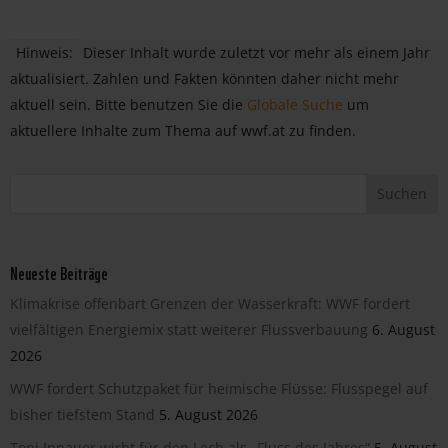
Hinweis:
Dieser Inhalt wurde zuletzt vor mehr als einem Jahr
aktualisiert. Zahlen und Fakten könnten daher nicht mehr
aktuell sein. Bitte benutzen Sie die
Globale Suche
um
aktuellere Inhalte zum Thema auf wwf.at zu finden.
Neueste Beiträge
Klimakrise offenbart Grenzen der Wasserkraft: WWF fordert
vielfältigen Energiemix statt weiterer Flussverbauung
6. August
2026
WWF fordert Schutzpaket für heimische Flüsse: Flusspegel auf
bisher tiefstem Stand
5. August 2026
Toni Innauer wirbt für den Lech als „Fluss des Jahres“
5. August