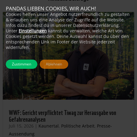
PANDAS LIEBEN COOKIES, WIR AUCH!
Cookies helfen unser Angebot nutzerfreundlich zu gestalten
& erlauben uns eine Analyse der Zugriffe auf die Website.
Infos dazu findest du in unserer Datenschutzerklärung.
Unter
Einstellungen
kannst du verwalten, welche Art von
Cookies gesetzt werden. Deine Auswahl kannst du über den
entsprechenden Link im Footer der Website jederzeit
widerrufen.
Zustimmen
Ablehnen
WWF: Gericht verpflichtet Tiwag zur Herausgabe von
Gefahrenanalysen
Juli 15, 2026
|
Kaunertal
,
Politische Arbeit
,
Presse-
Aussendung