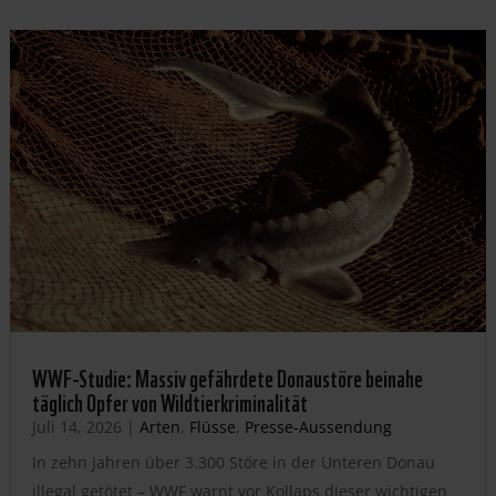
WWF-Studie: Massiv gefährdete Donaustöre beinahe
täglich Opfer von Wildtierkriminalität
Juli 14, 2026
|
Arten
,
Flüsse
,
Presse-Aussendung
In zehn Jahren über 3.300 Störe in der Unteren Donau
illegal getötet – WWF warnt vor Kollaps dieser wichtigen