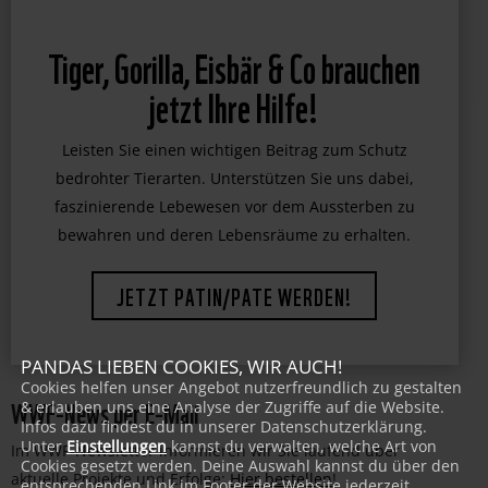
Tiger, Gorilla, Eisbär & Co brauchen
jetzt Ihre Hilfe!
Leisten Sie einen wichtigen Beitrag zum Schutz
bedrohter Tierarten. Unterstützen Sie uns dabei,
faszinierende Lebewesen vor dem Aussterben zu
bewahren und deren Lebensräume zu erhalten.
JETZT PATIN/PATE WERDEN!
PANDAS LIEBEN COOKIES, WIR AUCH!
Cookies helfen unser Angebot nutzerfreundlich zu gestalten
WWF-News per E-Mail
& erlauben uns eine Analyse der Zugriffe auf die Website.
Infos dazu findest du in unserer Datenschutzerklärung.
Unter
Einstellungen
kannst du verwalten, welche Art von
Im WWF-Newsletter informieren wir Sie laufend über
Cookies gesetzt werden. Deine Auswahl kannst du über den
aktuelle Projekte und Erfolge:
Hier bestellen
!
entsprechenden Link im Footer der Website jederzeit