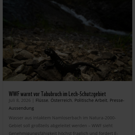
WWF warnt vor Tabubruch im Lech-Schutzgebiet
Juli 8, 2026
|
Flüsse
,
Österreich
,
Politische Arbeit
,
Presse-
Aussendung
Wasser aus intaktem Namloserbach im Natura-2000-
Gebiet soll großteils abgeleitet werden – WWF sieht
Genehmigungsfähigkeit höchst fraglich und fordert E-