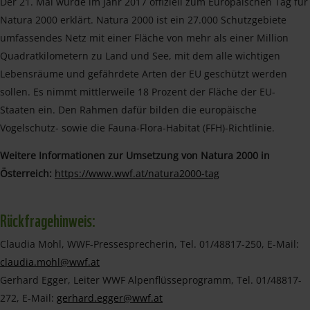
Der 21. Mai wurde im Jahr 2017 offiziell zum Europäischen Tag für
Natura 2000 erklärt. Natura 2000 ist ein 27.000 Schutzgebiete
umfassendes Netz mit einer Fläche von mehr als einer Million
Quadratkilometern zu Land und See, mit dem alle wichtigen
Lebensräume und gefährdete Arten der EU geschützt werden
sollen. Es nimmt mittlerweile 18 Prozent der Fläche der EU-
Staaten ein. Den Rahmen dafür bilden die europäische
Vogelschutz- sowie die Fauna-Flora-Habitat (FFH)-Richtlinie.
Weitere Informationen zur Umsetzung von Natura 2000 in
Österreich:
https://www.wwf.at/natura2000-tag
Rückfragehinweis:
Claudia Mohl, WWF-Pressesprecherin, Tel. 01/48817-250, E-Mail:
claudia.mohl@wwf.at
Gerhard Egger, Leiter WWF Alpenflüsseprogramm, Tel. 01/48817-
272, E-Mail:
gerhard.egger@wwf.at