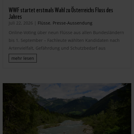
WWF startet erstmals Wahl zu Österreichs Fluss des
Jahres
Juli 22, 2026
|
Flüsse
,
Presse-Aussendung
Online-Voting über neun Flüsse aus allen Bundesländern
bis 1. September – Fachleute wählten Kandidaten nach
Artenvielfalt, Gefährdung und Schutzbedarf aus
mehr lesen