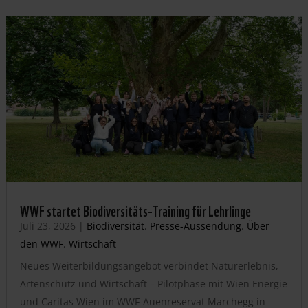
WWF startet Biodiversitäts-Training für Lehrlinge
Juli 23, 2026
|
Biodiversität
,
Presse-Aussendung
,
Über
den WWF
,
Wirtschaft
Neues Weiterbildungsangebot verbindet Naturerlebnis,
Artenschutz und Wirtschaft – Pilotphase mit Wien Energie
und Caritas Wien im WWF-Auenreservat Marchegg in