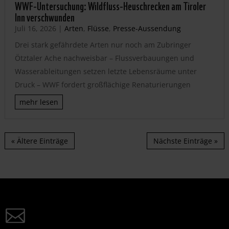
WWF-Untersuchung: Wildfluss-Heuschrecken am Tiroler
Inn verschwunden
Juli 16, 2026
|
Arten
,
Flüsse
,
Presse-Aussendung
Drei stark gefährdete Arten nur noch am Zubringer
Ötztaler Ache nachweisbar – Flussverbauungen und
Wasserableitungen setzen letzte Lebensräume unter
Druck – WWF fordert großflächige Renaturierungen
mehr lesen
« Ältere Einträge
Nächste Einträge »