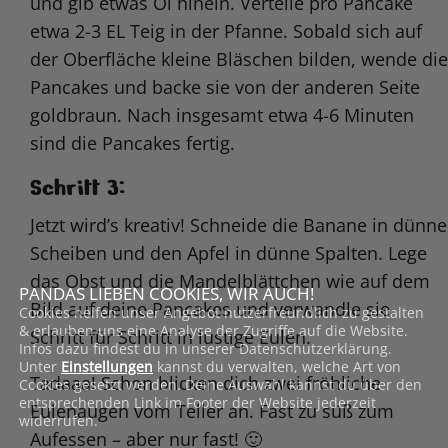
und gib etwas Öl hinein. Verteile pro Pancake
etwa 2-3 EL Teig in der Pfanne. Sobald sich auf
der Oberfläche kleine Bläschen bilden, wende die
Pancakes und backe sie von der anderen Seite
goldbraun. Nach insgesamt etwa 4-6 Minuten
sind die Pancakes fertig.
Schritt 3:
Jetzt wird’s kreativ! Schneide die Banane in dünne
Scheiben und den Apfel in dünne Spalten. Lege
das Obst und die Mandelblättchen wie auf dem
PANDAS LIEBEN COOKIES, WIR AUCH!
Bild auf deine Pancakes und verwandle sie
Cookies helfen unser Angebot nutzerfreundlich zu gestalten
& erlauben uns eine Analyse der Zugriffe auf die Website.
Schritt für Schritt in lustige Eulen.
Infos dazu findest du in unserer Datenschutzerklärung.
Unter
Einstellungen
kannst du verwalten, welche Art von
Tadaaa! Schon blicken dich zwei fröhliche
Cookies gesetzt werden. Deine Auswahl kannst du über den
entsprechenden Link im Footer der Website jederzeit
Eulenaugen vom Teller an. Fast zu süß zum
widerrufen.
Aufessen – aber nur fast! 🙂