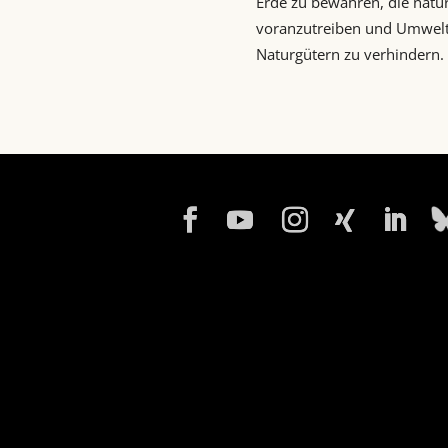
Erde zu bewahren, die natu
voranzutreiben und Umwel
Naturgütern zu verhindern.