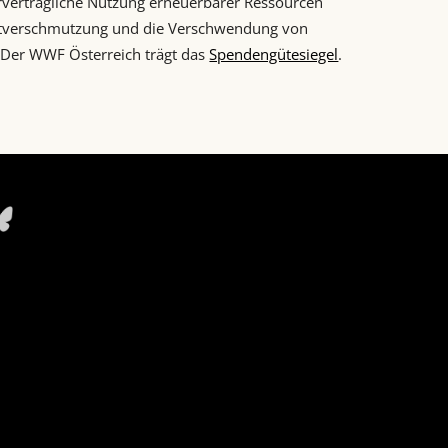
rverträgliche Nutzung erneuerbarer Ressourcen
tverschmutzung und die Verschwendung von
 Der WWF Österreich trägt das
Spendengütesiegel
.