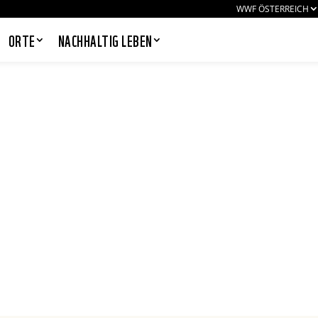
WWF ÖSTERREICH
ORTE
NACHHALTIG LEBEN
PANDAS LIEBEN COOKIES, WIR
AUCH!
Cookies helfen unser Angebot
nutzerfreundlich zu gestalten & erlauben
uns eine Analyse der Zugriffe auf die
Website. Infos dazu findest du in unserer
Datenschutzerklärung. Unter
Einstellungen
kannst du verwalten,
welche Art von Cookies gesetzt werden.
Deine Auswahl kannst du über den
entsprechenden Link im Footer der
Website jederzeit widerrufen.