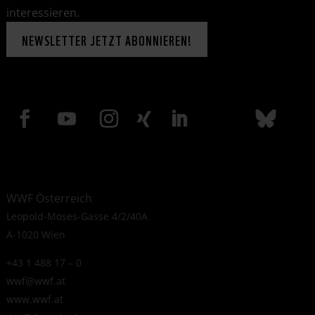
interessieren.
NEWSLETTER JETZT ABONNIEREN!
WWF Österreich
Leopold-Moses-Gasse 4/2/40A
A-1020 Wien
+43 1 488 17 – 0
wwf@wwf.at
www.wwf.at