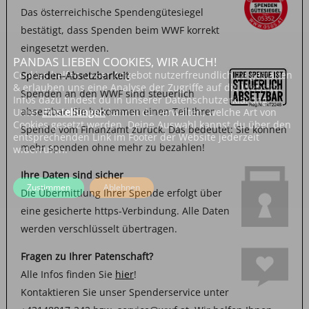
Das österreichische Spendengütesiegel
bestätigt, dass Spenden beim WWF korrekt
eingesetzt werden.
PANDAS LIEBEN COOKIES, WIR AUCH!
Cookies helfen unser Angebot nutzerfreundlich zu gestalten
Spenden-Absetzbarkeit
& erlauben uns eine Analyse der Zugriffe auf die Website.
Spenden an den WWF sind steuerlich
Infos dazu findest du in unserer Datenschutzerklärung.
absetzbar. Sie bekommen einen Teil Ihrer
Unter
Einstellungen
kannst du verwalten, welche Art von
Cookies gesetzt werden. Deine Auswahl kannst du über den
Spende vom Finanzamt zurück. Das bedeutet: Sie können
entsprechenden Link im Footer der Website jederzeit
mehr spenden ohne mehr zu bezahlen!
widerrufen.
Ihre Daten sind sicher
Zustimmen
Ablehnen
Die Übermittlung Ihrer Spende erfolgt über
eine gesicherte https-Verbindung. Alle Daten
werden verschlüsselt übertragen.
Fragen zu Ihrer Patenschaft?
Alle Infos finden Sie
hier
!
Kontaktieren Sie unser Spenderservice unter