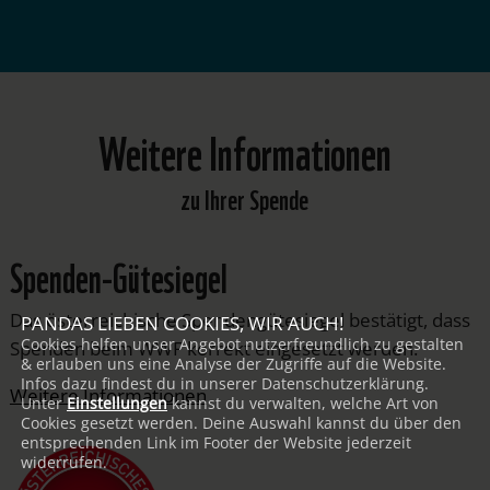
Weitere Informationen
zu Ihrer Spende
Spenden-Gütesiegel
Das österreichische Spendengütesiegel bestätigt, dass
PANDAS LIEBEN COOKIES, WIR AUCH!
Cookies helfen unser Angebot nutzerfreundlich zu gestalten
Spenden beim WWF korrekt eingesetzt werden.
& erlauben uns eine Analyse der Zugriffe auf die Website.
Infos dazu findest du in unserer Datenschutzerklärung.
Weitere Informationen
Unter
Einstellungen
kannst du verwalten, welche Art von
Cookies gesetzt werden. Deine Auswahl kannst du über den
entsprechenden Link im Footer der Website jederzeit
widerrufen.