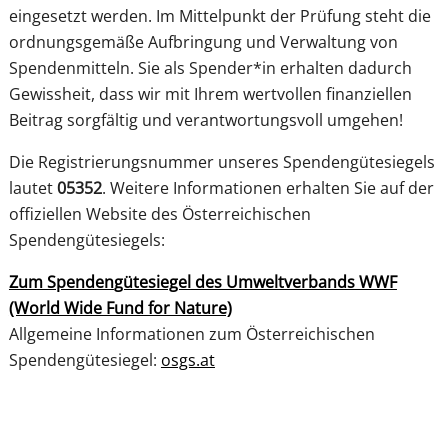
eingesetzt werden. Im Mittelpunkt der Prüfung steht die
ordnungsgemäße Aufbringung und Verwaltung von
Spendenmitteln. Sie als Spender*in erhalten dadurch
Gewissheit, dass wir mit Ihrem wertvollen finanziellen
Beitrag sorgfältig und verantwortungsvoll umgehen!
Die Registrierungsnummer unseres Spendengütesiegels
lautet
05352
. Weitere Informationen erhalten Sie auf der
offiziellen Website des Österreichischen
Spendengütesiegels:
Zum Spenden
gütesiegel
des Umweltverbands WWF
PANDAS LIEBEN COOKIES, WIR AUCH!
(World Wide Fund for Nature)
Cookies helfen unser Angebot nutzerfreundlich zu gestalten
Allgemeine Informationen zum Österreichischen
& erlauben uns eine Analyse der Zugriffe auf die Website.
Infos dazu findest du in unserer Datenschutzerklärung.
Spenden
gütesiegel
:
osgs.at
Unter
Einstellungen
kannst du verwalten, welche Art von
Cookies gesetzt werden. Deine Auswahl kannst du über den
entsprechenden Link im Footer der Website jederzeit
widerrufen.