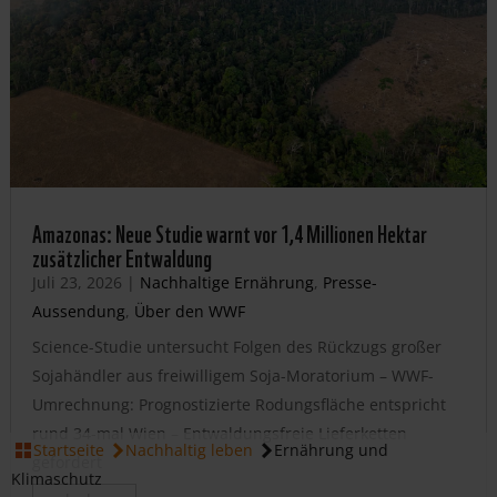
Amazonas: Neue Studie warnt vor 1,4 Millionen Hektar
zusätzlicher Entwaldung
Juli 23, 2026
|
Nachhaltige Ernährung
,
Presse-
Aussendung
,
Über den WWF
Science-Studie untersucht Folgen des Rückzugs großer
Sojahändler aus freiwilligem Soja-Moratorium – WWF-
Umrechnung: Prognostizierte Rodungsfläche entspricht
rund 34-mal Wien – Entwaldungsfreie Lieferketten
Startseite
Nachhaltig leben
Ernährung und
gefordert
Klimaschutz