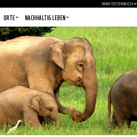
WWF ÖSTERREICH
ORTE
NACHHALTIG LEBEN
rojekte
Weitere Artikel
Was kann ich tun?
PANDAS LIEBEN COOKIES, WIR
AUCH!
Cookies helfen unser Angebot
nutzerfreundlich zu gestalten & erlauben
uns eine Analyse der Zugriffe auf die
Website. Infos dazu findest du in unserer
Datenschutzerklärung. Unter
Einstellungen
kannst du verwalten,
welche Art von Cookies gesetzt werden.
Deine Auswahl kannst du über den
entsprechenden Link im Footer der
Website jederzeit widerrufen.