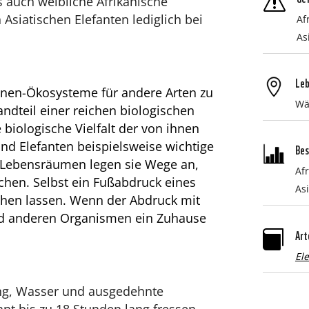
s
 auch weibliche Afrikanische
 Asiatischen Elefanten lediglich bei
Af
As
Le
nnen-Ökosysteme für andere Arten zu
Wä
tandteil einer reichen biologischen
e biologische Vielfalt der von ihnen
d Elefanten beispielsweise wichtige
Bes
 Lebensräumen legen sie Wege an,
Af
hen. Selbst ein Fußabdruck eines
Asi
ehen lassen. Wenn der Abdruck mit
und anderen Organismen ein Zuhause
Art

El
ng, Wasser und ausgedehnte
ant bis zu 18 Stunden lang fressen