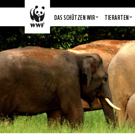
DAS SCHÜTZEN WIR
TIERARTEN
ELEFANT
Bedrohung
Lösung
P