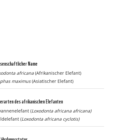
senschaftlicher Name
xodonta africana
(Afrikanischer Elefant)
ephas maximus
(Asiatischer Elefant)
erarten des afrikanischen Elefanten
vannenelefant (
Loxodonta africana africana)
ldelefant (
Loxodonta africana cyclotis)
fährdungsstatus