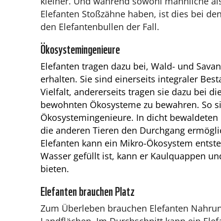
kleiner. Und während sowohl männliche als
Elefanten Stoßzähne haben, ist dies bei den
den Elefantenbullen der Fall.
Ökosystemingenieure
Elefanten tragen dazu bei, Wald- und Sava
erhalten. Sie sind einerseits integraler Bes
Vielfalt, andererseits tragen sie dazu bei di
bewohnten Ökosysteme zu bewahren. So sin
Ökosystemingenieure. In dicht bewaldeten
die anderen Tieren den Durchgang ermöglic
Elefanten kann ein Mikro-Ökosystem entst
Wasser gefüllt ist, kann er Kaulquappen 
bieten.
Elefanten brauchen Platz
Zum Überleben brauchen Elefanten Nahru
Landflächen. Im Durchschnitt kann ein Elef