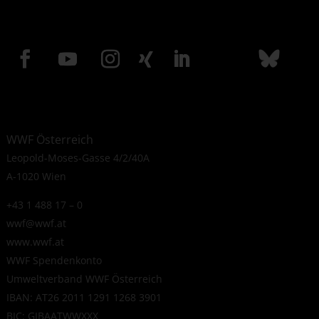
WWF Österreich
Leopold-Moses-Gasse 4/2/40A
A-1020 Wien
+43 1 488 17 – 0
wwf@wwf.at
www.wwf.at
WWF Spendenkonto
Umweltverband WWF Österreich
IBAN: AT26 2011 1291 1268 3901
BIC: GIBAATWWXXX