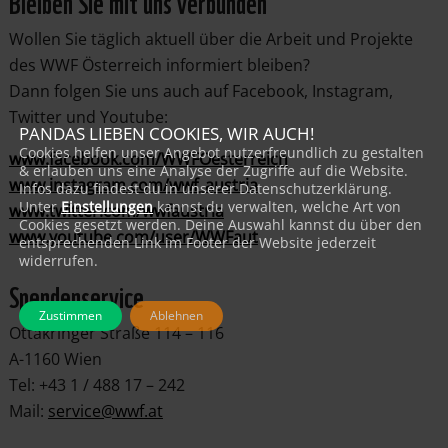
Bleiben Sie mit uns verbunden
Wollen Sie täglich aktuell über die Arbeit und Projekte
des WWF Österreich informiert bleiben?
Dann folgen Sie uns auch auf Facebook, Instagram,
Twitter und Youtube:
PANDAS LIEBEN COOKIES, WIR AUCH!
Cookies helfen unser Angebot nutzerfreundlich zu gestalten
www.facebook.com/WWFOesterreich
& erlauben uns eine Analyse der Zugriffe auf die Website.
www.instagram.com/wwf_austria
Infos dazu findest du in unserer Datenschutzerklärung.
Unter
Einstellungen
kannst du verwalten, welche Art von
www.twitter.com/wwfaustria
Cookies gesetzt werden. Deine Auswahl kannst du über den
www.youtube.com/user/WWFaut
entsprechenden Link im Footer der Website jederzeit
widerrufen.
Spendenservice
Zustimmen
Ablehnen
Ottakringer Straße 114 – 116
A-1160 Wien
Tel: +43 1 / 488 17 – 242
Mail:
service@wwf.at