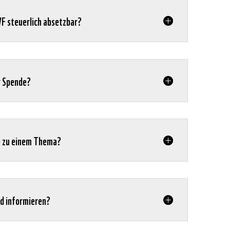
F steuerlich absetzbar?
r Spende?
te zu einem Thema?
nd informieren?