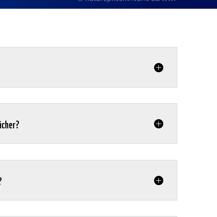
sicher?
?