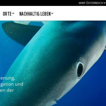
WWF ÖSTERREICH
ORTE
NACHHALTIG LEBEN
PANDAS LIEBEN COOKIES, WIR
AUCH!
Cookies helfen unser Angebot
nutzerfreundlich zu gestalten & erlauben
uns eine Analyse der Zugriffe auf die
Website. Infos dazu findest du in unserer
ienung,
Datenschutzerklärung. Unter
Einstellungen
kannst du verwalten,
igation und
welche Art von Cookies gesetzt werden.
ten der
Deine Auswahl kannst du über den
entsprechenden Link im Footer der
Website jederzeit widerrufen.