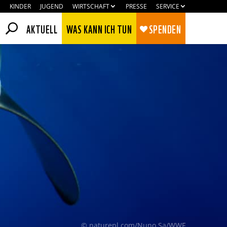
KINDER
JUGEND
WIRTSCHAFT
PRESSE
SERVICE
AKTUELL
WAS KANN ICH TUN
SPENDEN
Zustimmen
Ablehnen
© naturepl.com/Nuno Sa/WWF