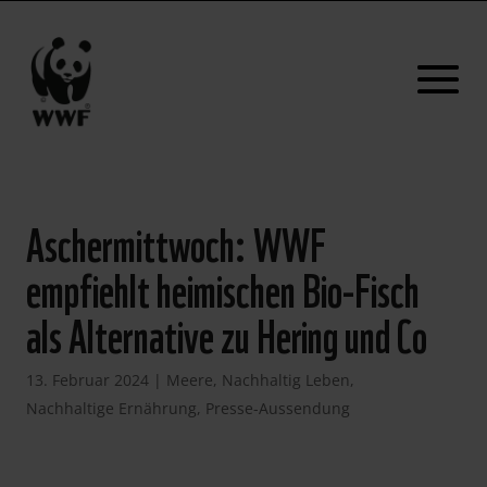
Aschermittwoch: WWF
empfiehlt heimischen Bio-Fisch
als Alternative zu Hering und Co
13. Februar 2024
|
Meere
,
Nachhaltig Leben
,
Nachhaltige Ernährung
,
Presse-Aussendung