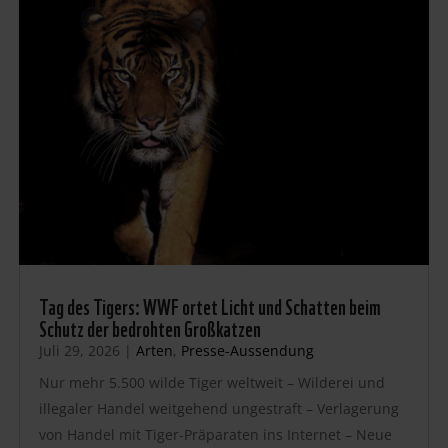
Tag des Tigers: WWF ortet Licht und Schatten beim
Schutz der bedrohten Großkatzen
Juli 29, 2026
|
Arten
,
Presse-Aussendung
Nur mehr 5.500 wilde Tiger weltweit – Wilderei und
illegaler Handel weitgehend ungestraft – Verlagerung
von Handel mit Tiger-Präparaten ins Internet – Neue