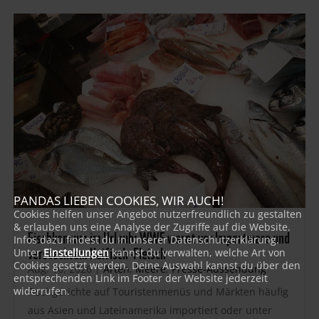
PANDAS LIEBEN COOKIES, WIR AUCH!
Cookies helfen unser Angebot nutzerfreundlich zu gestalten
& erlauben uns eine Analyse der Zugriffe auf die Website.
Fischkonsum im Urlaub: WWF warnt vor Importware und
Infos dazu findest du in unserer Datenschutzerklärung.
verstecktem Haifisch-Fleisch
Unter
Einstellungen
kannst du verwalten, welche Art von
Cookies gesetzt werden. Deine Auswahl kannst du über den
Aug. 10, 2026
|
Arten
,
Meere
,
Presse-Aussendung
entsprechenden Link im Footer der Website jederzeit
widerrufen.
Fischgerichte auf Touristenmenüs und Märkten häufig
aus Asien und Lateinamerika importiert oder unter