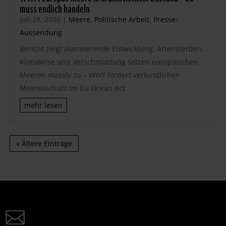
muss endlich handeln
Juli 28, 2026
|
Meere
,
Politische Arbeit
,
Presse-
Aussendung
Bericht zeigt alarmierende Entwicklung: Artensterben,
Klimakrise und Verschmutzung setzen europäischen
Meeren massiv zu – WWF fordert verbindlichen
Meeresschutz im EU Ocean Act
mehr lesen
« Ältere Einträge