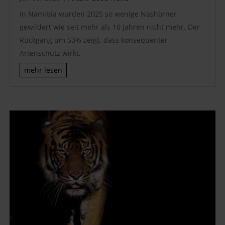
In Namibia wurden 2025 so wenige Nashörner
gewildert wie seit mehr als 10 Jahren nicht mehr. Der
Rückgang um 53% zeigt, dass konsequenter
Artenschutz wirkt.
mehr lesen