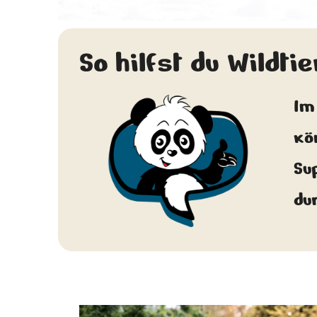
So hilfst du Wildti
Im
kö
Su
du