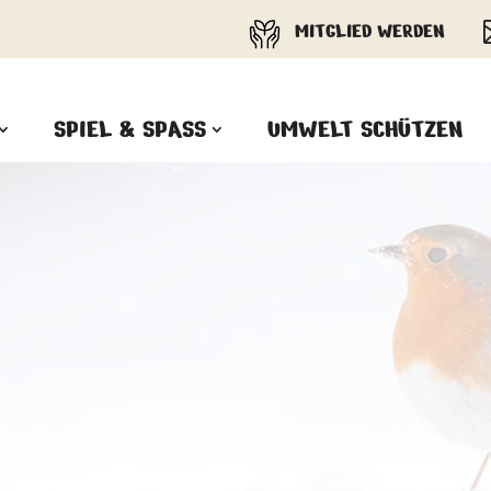
MITGLIED WERDEN
SPIEL & SPASS
UMWELT SCHÜTZEN
PANDAS LIEBEN COOKIES, WIR
AUCH!
Cookies helfen unser Angebot
nutzerfreundlich zu gestalten & erlauben
uns eine Analyse der Zugriffe auf die
Website. Infos dazu findest du in unserer
Datenschutzerklärung. Unter
Einstellungen
kannst du verwalten,
welche Art von Cookies gesetzt werden.
Deine Auswahl kannst du über den
entsprechenden Link im Footer der
Website jederzeit widerrufen.