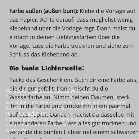
Farbe außen (außen bunt):
Klebe die Vorlage auf
das Papier. Achte darauf, dass möglichst wenig
Klebeband über die Vorlage ragt. Dann malst du
einfach in deinen Lieblingsfarben über die
Vorlage. Lass die Farbe trocknen und ziehe zum
Schluss das Klebeband ab.
Die bunte Lichterkette:
Packe das Geschenk ein. Such dir eine Farbe aus,
die dir gut gefällt. Dann mischt du die
PANDAS LIEBEN COOKIES, WIR AUCH!
Wasserfarbe an. Nimm deinen Daumen, steck
Cookies helfen unser Angebot nutzerfreundlich zu gestalten
& erlauben uns eine Analyse der Zugriffe auf die Website.
ihn in die Farbe und drücke ihn in ein paarmal
Infos dazu findest du in unserer Datenschutzerklärung.
Unter
Einstellungen
kannst du verwalten, welche Art von
auf das Papier. Danach machst du dasselbe mit
Cookies gesetzt werden. Deine Auswahl kannst du über den
einer anderen Farbe. Lass alles gut trocknen und
entsprechenden Link im Footer der Website jederzeit
widerrufen.
verbinde die bunten Lichter mit einem schwarzen