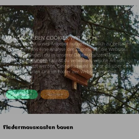
PANDAS LIEBEN COOKIES, WIR AUCH!
Cookies helfen unser Angebot nutzerfreundlich zu gestalten
& erlauben uns eine Analyse der Zugriffe auf die Website.
Infos dazu findest du in unserer Datenschutzerklärung.
Unter
Einstellungen
kannst du verwalten, welche Art von
Cookies gesetzt werden. Deine Auswahl kannst du über den
entsprechenden Link im Footer der Website jederzeit
widerrufen.
Zustimmen
Ablehnen
Fledermauskasten bauen