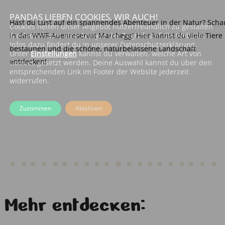
PANDAS LIEBEN COOKIES, WIR AUCH!
Hast du Lust auf ein spannendes Abenteuer in der Natur? Scha
Cookies helfen unser Angebot nutzerfreundlich zu gestalten
& erlauben uns eine Analyse der Zugriffe auf die Website.
in das WWF-Auenreservat Marchegg! Hier kannst du viele Tiere
Infos dazu findest du in unserer Datenschutzerklärung.
bestaunen und die schöne, naturbelassene Landschaft
Unter
Einstellungen
kannst du verwalten, welche Art von
entdecken!
Cookies gesetzt werden. Deine Auswahl kannst du über den
entsprechenden Link im Footer der Website jederzeit
widerrufen.
Zustimmen
Ablehnen
Mehr entdecken: