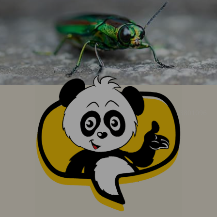
© AdobeStock_213801096