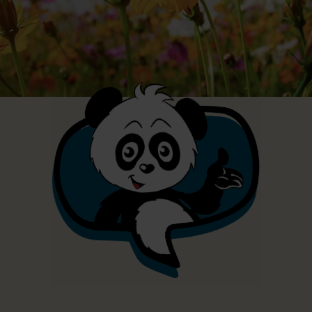
© AdobeStock_372128096