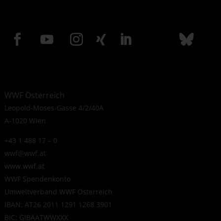
WWF Österreich
Leopold-Moses-Gasse 4/2/40A
A-1020 Wien
+43 1 488 17 – 0
wwf@wwf.at
www.wwf.at
WWF Spendenkonto
Umweltverband WWF Österreich
IBAN: AT26 2011 1291 1268 3901
BIC: GIBAATWWXXX