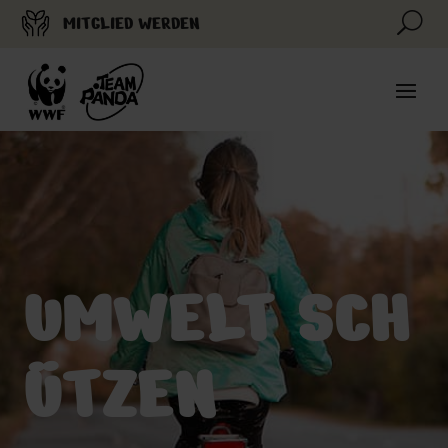
U
MITGLIED WERDEN
UMWELT SCH
ÜTZEN