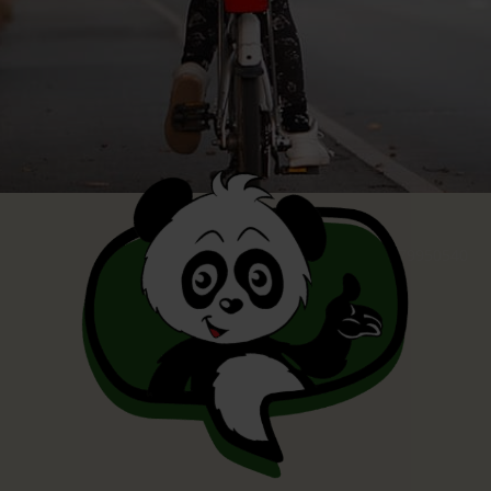
© AdobeStock_479950540