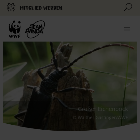
U
MITGLIED WERDEN
Großer Eichenbock
Walther Gastinger/WWF