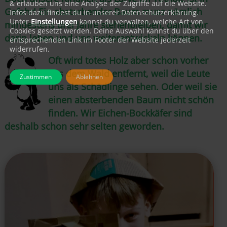
& erlauben uns eine Analyse der Zugriffe auf die Website.
Gefahr! Ein absterbender Baum muss nämlich
Infos dazu findest du in unserer Datenschutzerklärung.
Unter
Einstellungen
kannst du verwalten, welche Art von
mindestens drei Jahre stehenbleiben, damit wir
Cookies gesetzt werden. Deine Auswahl kannst du über den
darin leben und uns weiterentwickeln können.
entsprechenden Link im Footer der Website jederzeit
widerrufen.
Oft wird totes Holz aber schon vorher
aus dem Wald entfernt, weil die Leute
Zustimmen
Ablehnen
uns als Schädlinge sehen. Oder weil sie
einen absterbenden Baum nicht schön
finden.
Wir Eichen-Bockkäfer sind
deshalb schon sehr selten geworden.