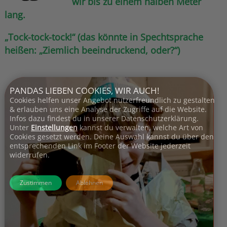
wir bis zu einem halben Meter
lang.
„Tock-tock-tock!“ (das könnte in Spechtsprache
heißen: „Ziemlich beeindruckend, oder?“)
PANDAS LIEBEN COOKIES, WIR AUCH!
Cookies helfen unser Angebot nutzerfreundlich zu gestalten
& erlauben uns eine Analyse der Zugriffe auf die Website.
Infos dazu findest du in unserer Datenschutzerklärung.
Unter
Einstellungen
kannst du verwalten, welche Art von
Cookies gesetzt werden. Deine Auswahl kannst du über den
entsprechenden Link im Footer der Website jederzeit
widerrufen.
Zustimmen
Ablehnen