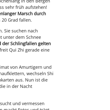
wochenlang in den Bergen
ss sehr früh aufstehen!
denlanger Marsch durch
20 Grad fallen.
n. Sie suchen nach
gut unter dem Schnee
 der Schlingfallen gelten
reit Qui Zhi gerade eine
eimat von Amurtigern und
aufklettern, wechseln Shi
karten aus. Nun ist die
die in der Nacht
ersucht und vermessen
m macht Fotos und trägt