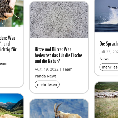
oden: Was
“, und
Die Sprach
ichtig für
Hitze und Dürre: Was
Juli 23, 20
bedeutet das für die Fische
und die Natur?
News
Team
mehr les
Aug. 19, 2022
|
Team
Panda News
mehr lesen