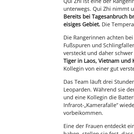
Qui Zhi ist eine der Ranger
unterwegs. Qui Zhi nimmt un
Bereits bei Tagesanbruch br
eisiges Gebiet.
Die Temperat
Die Rangerinnen achten bei
Fußspuren und Schlingfallen
versteckt und daher schwer
Tiger in Laos, Vietnam und 
Kollegin von einer gut verst
Das Team läuft drei Stunde
Leoparden. Während sie den
und eine Kollegin die Batter
Infrarot-„Kamerafalle“ wied
vorbeikommen.
Eine der Frauen entdeckt e
haben, stellen sie fest, d