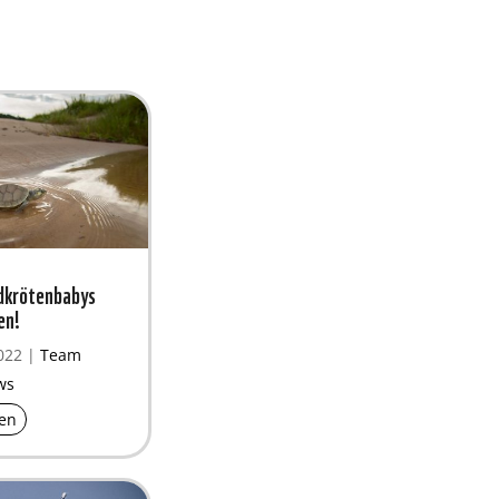
ldkrötenbabys
en!
022
|
Team
ws
en