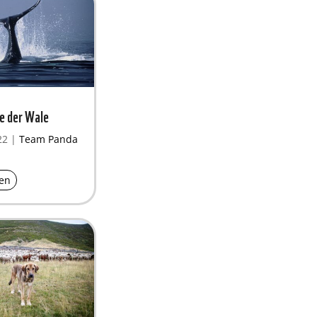
e der Wale
22
|
Team Panda
en