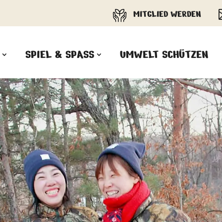
MITGLIED WERDEN
SPIEL & SPASS
UMWELT SCHÜTZEN
PANDAS LIEBEN COOKIES, WIR
AUCH!
Cookies helfen unser Angebot
nutzerfreundlich zu gestalten & erlauben
uns eine Analyse der Zugriffe auf die
Website. Infos dazu findest du in unserer
Datenschutzerklärung. Unter
Einstellungen
kannst du verwalten,
welche Art von Cookies gesetzt werden.
Deine Auswahl kannst du über den
entsprechenden Link im Footer der
Website jederzeit widerrufen.