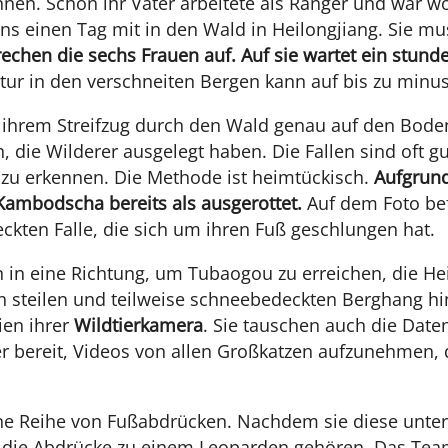
innen. Schon ihr Vater arbeitete als Ranger und war 
s einen Tag mit in den Wald in Heilongjiang. Sie mu
echen die sechs Frauen auf. Auf sie wartet ein stun
ur in den verschneiten Bergen kann auf bis zu minus 
 ihrem Streifzug durch den Wald genau auf den Bode
, die Wilderer ausgelegt haben. Die Fallen sind oft 
 zu erkennen. Die Methode ist heimtückisch.
Aufgrund
Kambodscha bereits als ausgerottet.
Auf dem Foto bef
eckten Falle, die sich um ihren Fuß geschlungen hat.
n in eine Richtung, um Tubaogou zu erreichen, die H
 steilen und teilweise schneebedeckten Berghang hin
ien ihrer
Wildtierkamera
. Sie tauschen auch die Daten
er bereit, Videos von allen Großkatzen aufzunehmen, 
ine Reihe von Fußabdrücken. Nachdem sie diese unt
ass die Abdrücke zu einem Leoparden gehören. Das Tea