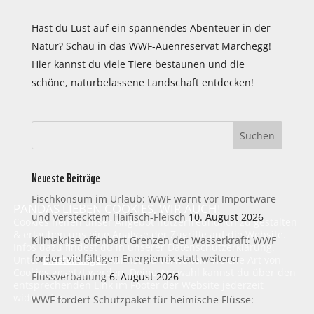
Hast du Lust auf ein spannendes Abenteuer in der
Natur? Schau in das WWF-Auenreservat Marchegg!
Hier kannst du viele Tiere bestaunen und die
schöne, naturbelassene Landschaft entdecken!
Neueste Beiträge
Fischkonsum im Urlaub: WWF warnt vor Importware
PANDAS LIEBEN COOKIES, WIR AUCH!
und verstecktem Haifisch-Fleisch
10. August 2026
Cookies helfen unser Angebot nutzerfreundlich zu gestalten
& erlauben uns eine Analyse der Zugriffe auf die Website.
Klimakrise offenbart Grenzen der Wasserkraft: WWF
Infos dazu findest du in unserer Datenschutzerklärung.
fordert vielfältigen Energiemix statt weiterer
Unter
Einstellungen
kannst du verwalten, welche Art von
Cookies gesetzt werden. Deine Auswahl kannst du über den
Flussverbauung
6. August 2026
entsprechenden Link im Footer der Website jederzeit
widerrufen.
WWF fordert Schutzpaket für heimische Flüsse: