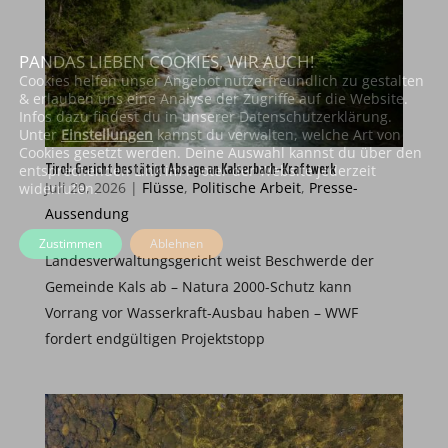
PANDAS LIEBEN COOKIES, WIR AUCH!
Cookies helfen unser Angebot nutzerfreundlich zu gestalten
& erlauben uns eine Analyse der Zugriffe auf die Website.
Infos dazu findest du in unserer Datenschutzerklärung.
Unter
Einstellungen
kannst du verwalten, welche Art von
Cookies gesetzt werden. Deine Auswahl kannst du über den
Tirol: Gericht bestätigt Absage an Kalserbach-Kraftwerk
entsprechenden Link im Footer der Website jederzeit
Juli 20, 2026
|
Flüsse
,
Politische Arbeit
,
Presse-
widerrufen.
Aussendung
Zustimmen
Ablehnen
Landesverwaltungsgericht weist Beschwerde der
Gemeinde Kals ab – Natura 2000-Schutz kann
Vorrang vor Wasserkraft-Ausbau haben – WWF
fordert endgültigen Projektstopp