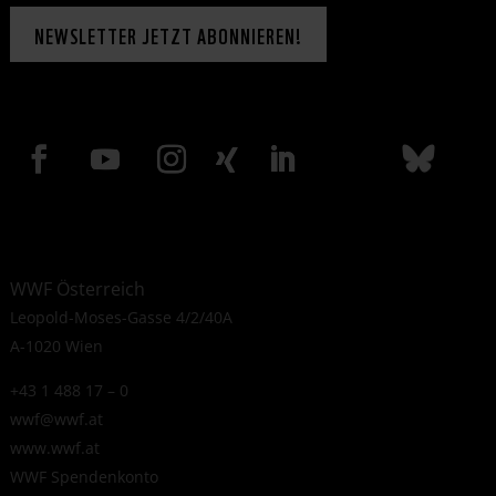
NEWSLETTER JETZT ABONNIEREN!
WWF Österreich
Leopold-Moses-Gasse 4/2/40A
A-1020 Wien
+43 1 488 17 – 0
wwf@wwf.at
www.wwf.at
WWF Spendenkonto