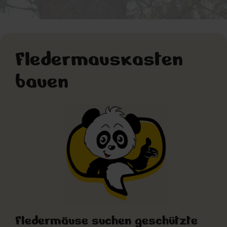
© AdobeStock_265652376
Fledermauskasten
bauen
Fledermäuse suchen geschützte