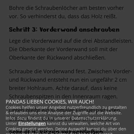
Bohre die Schraubenlöcher am besten vorher
vor. So verhinderst du, dass das Holz reißt.
Schritt 3: Vorderwand anschrauben
Lege die Vorderwand auf die drei Abstandleisten.
Die Oberkante der Vorderwand soll mit der
Oberkante der Rückwand abschließen.
Schraube die Vorderwand fest. Zwischen Vorder-
und Rückwand entsteht nun ein ungefähr 2 cm
breiter Hohlraum. Achte darauf, dass keine
Schraubenspitzen in den Innenraum ragen.
PANDAS LIEBEN COOKIES, WIR AUCH!
Cookies helfen unser Angebot nutzerfreundlich zu gestalten
Unten bleibt ein schmaler Einflugspalt offen.
& erlauben uns eine Analyse der Zugriffe auf die Website.
Dieser sollte etwa 1,5 bis 2,5 cm breit sein.
Infos dazu findest du in unserer Datenschutzerklärung.
Unter
Einstellungen
kannst du verwalten, welche Art von
Cookies gesetzt werden. Deine Auswahl kannst du über den
Schritt 4: Ritzen verschließen