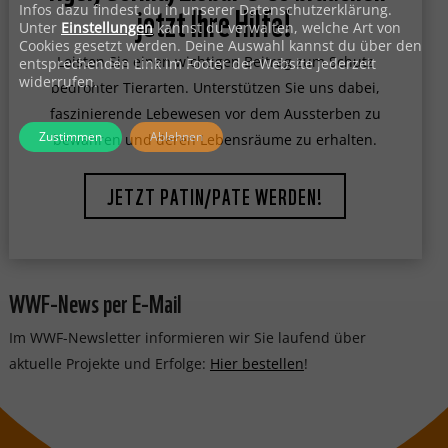
jetzt Ihre Hilfe!
Infos dazu findest du in unserer Datenschutzerklärung.
Unter
Einstellungen
kannst du verwalten, welche Art von
Cookies gesetzt werden. Deine Auswahl kannst du über den
Leisten Sie einen wichtigen Beitrag zum Schutz
entsprechenden Link im Footer der Website jederzeit
widerrufen.
bedrohter Tierarten. Unterstützen Sie uns dabei,
faszinierende Lebewesen vor dem Aussterben zu
Zustimmen
Ablehnen
bewahren und deren Lebensräume zu erhalten.
JETZT PATIN/PATE WERDEN!
WWF-News per E-Mail
Im WWF-Newsletter informieren wir Sie laufend über
aktuelle Projekte und Erfolge:
Hier bestellen
!