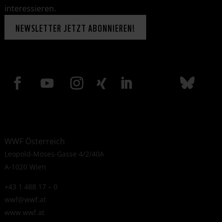
interessieren.
NEWSLETTER JETZT ABONNIEREN!
WWF Österreich
Leopold-Moses-Gasse 4/2/40A
A-1020 Wien
+43 1 488 17 – 0
wwf@wwf.at
www.wwf.at