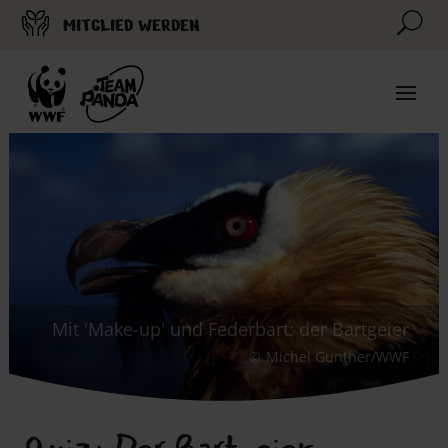
U
MITGLIED WERDEN
Mit 'Make-up' und Federbart: der Bartgeier
Michel Gunther/WWF