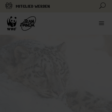
U
MITGLIED WERDEN
© Muhammad Osama WWF-