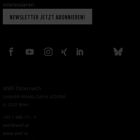
interessieren.
NEWSLETTER JETZT ABONNIEREN!
WWF Österreich
Leopold-Moses-Gasse 4/2/40A
A-1020 Wien
+43 1 488 17 – 0
wwf@wwf.at
www.wwf.at