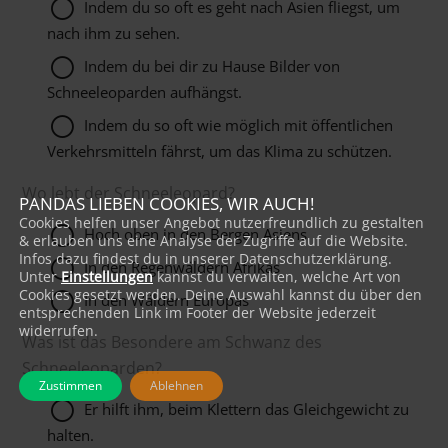
Indem du so oft es geht nach Asien fliegst, um
nach ihm zu sehen.
Indem du bei dir zu Hause Bilder von
Schneeleoparden aufhängst.
Indem du so oft wie möglich mit öffentlichen
Verkehrsmitteln fährst, um das Klima zu schützen.
Wo lebt der Schneeleopard?
PANDAS LIEBEN COOKIES, WIR AUCH!
Cookies helfen unser Angebot nutzerfreundlich zu gestalten
Hoch oben in den Bergen Asiens
& erlauben uns eine Analyse der Zugriffe auf die Website.
Infos dazu findest du in unserer Datenschutzerklärung.
In den Regenwäldern Afrikas
Unter
Einstellungen
kannst du verwalten, welche Art von
Cookies gesetzt werden. Deine Auswahl kannst du über den
In den Wäldern Europas
entsprechenden Link im Footer der Website jederzeit
widerrufen.
Was ist das Besondere am Schwanz des
Schneeleoparden?
Zustimmen
Ablehnen
Er hilft ihm, beim Klettern das Gleichgewicht zu
halten.