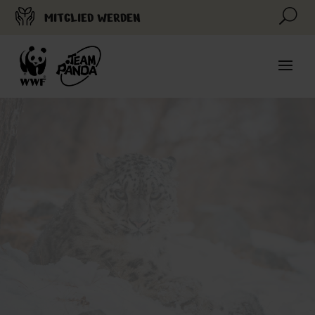
U
MITGLIED WERDEN
© Muhammad Osama / WWF-