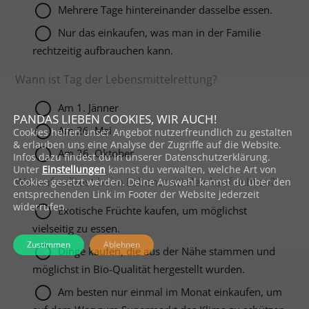
Mehrere Tage hintereinander dasselbe essen.
Nur das einkaufen, was man in der Familie
rechtzeitig aufbrauchen kann.
Wann ist Tag der Lebensmittelrettung?
Am 1. Jänner
PANDAS LIEBEN COOKIES, WIR AUCH!
Am 26. Mai
Cookies helfen unser Angebot nutzerfreundlich zu gestalten
& erlauben uns eine Analyse der Zugriffe auf die Website.
Am 26. Oktober
Infos dazu findest du in unserer Datenschutzerklärung.
Unter
Einstellungen
kannst du verwalten, welche Art von
Worauf solltest beim Lebensmitteleinkauf achten?
Cookies gesetzt werden. Deine Auswahl kannst du über den
entsprechenden Link im Footer der Website jederzeit
widerrufen.
Exotische Früchte kaufen, um möglichst
vielseitig zu essen.
Zustimmen
Ablehnen
Dinge kaufen, die aus der Nähe stammen und
möglichst in Bio-Qualität hergestellt wurden.
Am besten nur einmal im Monat einkaufen, um