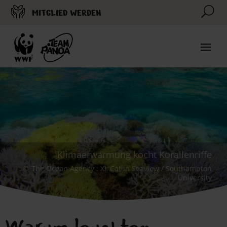
U
MITGLIED WERDEN
Klimaerwärmung kocht Korallenriffe
The Ocean Agency : XL Catlin Seaview / Southampton
University
Warum leuchten