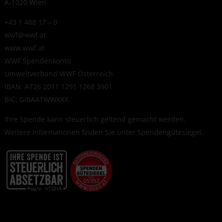
A-1020 Wien
+43 1 488 17 – 0
wwf@wwf.at
www.wwf.at
WWF Spendenkonto
Umweltverband WWF Österreich
IBAN: AT26 2011 1291 1268 3901
BIC: GIBAATWWXXX
Ihre Spende kann steuerlich geltend gemacht werden.
Weitere Informationen finden Sie unter
Spendengütesiegel
.