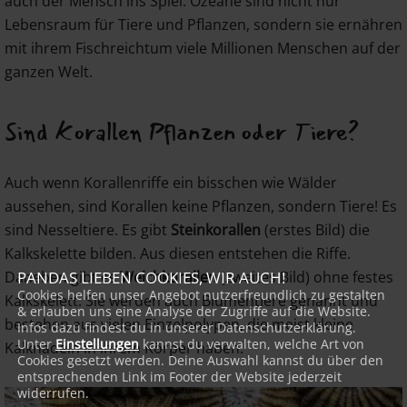
auch der Mensch ins Spiel: Ozeane sind nicht nur
Lebensraum für Tiere und Pflanzen, sondern sie ernähren
mit ihrem Fischreichtum viele Millionen Menschen auf der
ganzen Welt.
Sind Korallen Pflanzen oder Tiere?
Auch wenn Korallenriffe ein bisschen wie Wälder
aussehen, sind Korallen keine Pflanzen, sondern Tiere! Es
sind Nesseltiere. Es gibt
Steinkorallen
(erstes Bild) die
Kalkskelette bilden. Aus diesen entstehen die Riffe.
Daneben gibt es
Weichkorallen
(zweites Bild) ohne festes
PANDAS LIEBEN COOKIES, WIR AUCH!
Cookies helfen unser Angebot nutzerfreundlich zu gestalten
Kalkskelett. Sie werden auch Blumentiere genannt und
& erlauben uns eine Analyse der Zugriffe auf die Website.
bestehen aus vielen Einzelpolypen, die meist kleine
Infos dazu findest du in unserer Datenschutzerklärung.
Unter
Einstellungen
kannst du verwalten, welche Art von
Kalknadeln in ihrem Körper haben.
Cookies gesetzt werden. Deine Auswahl kannst du über den
entsprechenden Link im Footer der Website jederzeit
widerrufen.