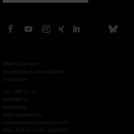
WWF Österreich
Leopold-Moses-Gasse 4/2/40A
A-1020 Wien
+43 1 488 17 – 0
wwf@wwf.at
www.wwf.at
WWF Spendenkonto
Umweltverband WWF Österreich
IBAN: AT26 2011 1291 1268 3901