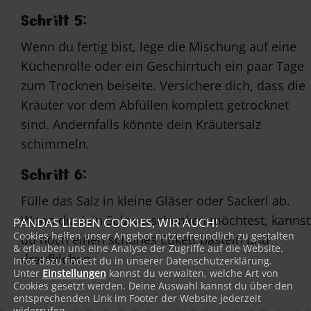
Schritt 5:
Wenn du fertig bist, lege die Mischung auf eine
Küchenrolle oder ein Geschirrtuch ein paar Tage
zum Trocknen beiseite. Versichere dich, dass die
Kräuter vor dem Abfüllen komplett getrocknet
sind. Andernfalls könnte dein Kräutersalz
schimmeln.
Schritt 6:
Fülle das Salz in kleine Gläser oder Sackerl ab.
Wenn du dein Salz verschenken möchtest, kannst
PANDAS LIEBEN COOKIES, WIR AUCH!
Cookies helfen unser Angebot nutzerfreundlich zu gestalten
du noch einen schönes Etikett basteln und
& erlauben uns eine Analyse der Zugriffe auf die Website.
draufkleben.
Infos dazu findest du in unserer Datenschutzerklärung.
Unter
Einstellungen
kannst du verwalten, welche Art von
Cookies gesetzt werden. Deine Auswahl kannst du über den
entsprechenden Link im Footer der Website jederzeit
widerrufen.