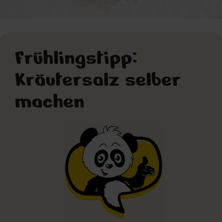
© AdobeStock_246866970
Frühlingstipp:
Kräutersalz selber
machen