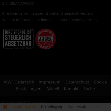
BIC: GIBAATWWXXX
Ihre Spende kann steuerlich geltend gemacht werden.
Weitere Informationen finden Sie unter
Spendengütesiegel
.
WWF Österreich
Impressum
Datenschutz
Cookie
Einstellungen
Aktuell
Kontakt
Suche
© 2026 WWF Österreich
Startseite
Artikel
Frühlingstipp: Kräutersalz selber