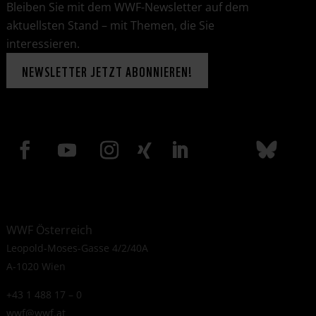
Bleiben Sie mit dem WWF-Newsletter auf dem
aktuellsten Stand – mit Themen, die Sie
interessieren.
NEWSLETTER JETZT ABONNIEREN!
WWF Österreich
Leopold-Moses-Gasse 4/2/40A
A-1020 Wien
+43 1 488 17 – 0
wwf@wwf.at