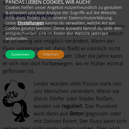
PANDAS LIEBEN COOKIES, WIR AUCH!
Arno Mohl
Cookies helfen unser Angebot nutzerfreundlich zu gestalten
Was Wildflüsse bedroht
& erlauben uns eine Analyse der Zugriffe auf die Website.
Infos dazu findest du in unserer Datenschutzerklärung.
Unter
Einstellungen
kannst du verwalten, welche Art von
Aber all diese Dinge funktionieren nur dann, wenn
Cookies gesetzt werden. Deine Auswahl kannst du über den
Flüsse
naturbelassen
sind, also wenn der Mensch
entsprechenden Link im Footer der Website jederzeit
widerrufen.
sie so wenig wie möglich verändert. Wenn ein
Fluss unreguliert ist, dann fließt er nämlich nicht
Zustimmen
Ablehnen
immer im gleichen Flussbett. Über die Jahre kann
er sich von dort fortbewegen, wo er früher einmal
geflossen ist.
Leider wurden viele Flüsse stark von
uns Menschen verändert. Wenn sie
durch Dörfer oder Städte fließen,
wer
den
sie
reguliert
. Das Flussbett
wird dann aus
Beton
gegossen oder
mit Steinen fixiert. Der Fluss kann sich
seinen Weg nicht mehr selbst suchen. Dies wird