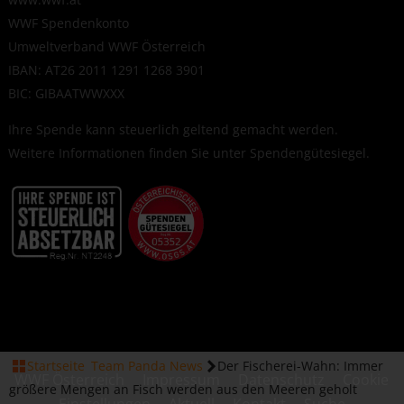
WWF Spendenkonto
Umweltverband WWF Österreich
IBAN: AT26 2011 1291 1268 3901
BIC: GIBAATWWXXX
Ihre Spende kann steuerlich geltend gemacht werden.
Weitere Informationen finden Sie unter
Spendengütesiegel
.
Startseite
Team Panda News
Der Fischerei-Wahn: Immer
WWF Österreich
Impressum
Datenschutz
Cookie
größere Mengen an Fisch werden aus den Meeren geholt