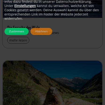
Infos dazu findest du in unserer Datenschutzerklärung.
Unter
Einstellungen
kannst du verwalten, welche Art von
Cookies gesetzt werden. Deine Auswahl kannst du über den
entsprechenden Link im Footer der Website jederzeit
widerrufen.
Die Sprache der Wale
Zustimmen
Ablehnen
Juli 23, 2022
|
Team Panda News
mehr lesen