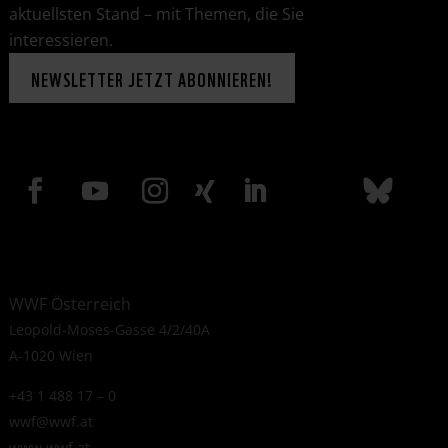
aktuellsten Stand – mit Themen, die Sie
interessieren.
NEWSLETTER JETZT ABONNIEREN!
WWF Österreich
Leopold-Moses-Gasse 4/2/40A
A-1020 Wien
+43 1 488 17 – 0
wwf@wwf.at
www.wwf.at