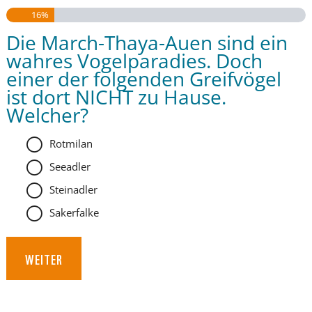
16%
Die March-Thaya-Auen sind ein
wahres Vogelparadies. Doch
einer der folgenden Greifvögel
ist dort NICHT zu Hause.
Welcher?
Rotmilan
Seeadler
Steinadler
PANDAS LIEBEN COOKIES, WIR AUCH!
Sakerfalke
Cookies helfen unser Angebot nutzerfreundlich zu gestalten
& erlauben uns eine Analyse der Zugriffe auf die Website.
Infos dazu findest du in unserer Datenschutzerklärung.
Unter
Einstellungen
kannst du verwalten, welche Art von
Cookies gesetzt werden. Deine Auswahl kannst du über den
entsprechenden Link im Footer der Website jederzeit
widerrufen.