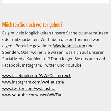
Möchten Sie noch weiter gehen?
Es gibt viele Möglichkeiten unsere Sache zu unterstützen
PANDAS LIEBEN COOKIES, WIR AUCH!
oder mitzuarbeiten. Wir haben diesen Themen zwei
Cookies helfen unser Angebot nutzerfreundlich zu gestalten
& erlauben uns eine Analyse der Zugriffe auf die Website.
eigene Bereiche gewidmet:
Was kann ich tun
und
Infos dazu findest du in unserer Datenschutzerklärung.
Spenden
. Oder wollen Sie wissen, was sich auf unseren
Unter
Einstellungen
kannst du verwalten, welche Art von
Cookies gesetzt werden. Deine Auswahl kannst du über den
Social Media Kanälen tut? Dann folgen Sie uns auch auf
entsprechenden Link im Footer der Website jederzeit
Facebook, Instagram, Twitter und Youtube:
widerrufen.
www.facebook.com/WWFOesterreich
Zustimmen
Ablehnen
www.instagram.com/wwf_austria
www.twitter.com/wwfaustria
www.youtube.com/user/WWFaut