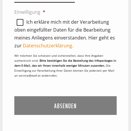
TT
Einwilligung
*
Punkt
MM
Ich erkläre mich mit der Verarbeitung
Punkt
oben eingefüllter Daten für die Bearbeitung
JJJJ
meines Anliegens einverstanden. Hier geht es
zur
Datenschutzerklärung.
Wir möchten Sie schützen und sicherstellen, dass Ihre Angaben
authentisch sind.
Bitte bestätigen Sie die Bestellung des Infopackages in
dem E-Mail, das wir Ihnen innerhalb weniger Minuten zusenden.
Die
Einwilligung zur Verarbeitung ihrer Daten können Sie jederzeit per Mail
an service@wwf.at widerrufen.