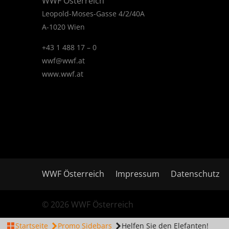
WWF Österreich
Leopold-Moses-Gasse 4/2/40A
A-1020 Wien
+43 1 488 17 – 0
wwf@wwf.at
www.wwf.at
WWF Österreich
Impressum
Datenschutz
© 2026 WWF Österreich
Startseite
Promo Sidebars
Helfen Sie den Elefanten!