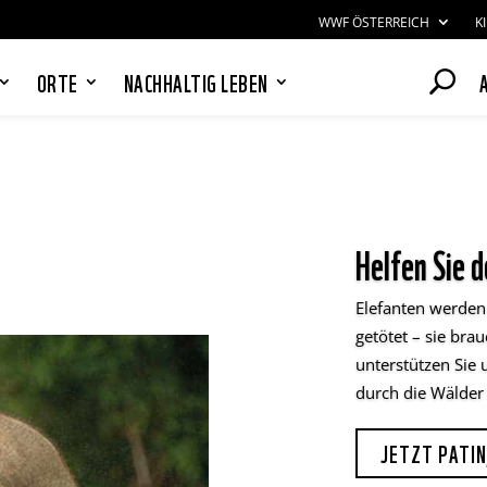
WWF ÖSTERREICH
K
ORTE
NACHHALTIG LEBEN
PANDAS LIEBEN COOKIES, WIR
Helfen Sie 
AUCH!
Cookies helfen unser Angebot
nutzerfreundlich zu gestalten & erlauben
Elefanten werden
uns eine Analyse der Zugriffe auf die
Website. Infos dazu findest du in unserer
getötet – sie brau
Datenschutzerklärung. Unter
unterstützen Sie 
Einstellungen
kannst du verwalten,
durch die Wälder 
welche Art von Cookies gesetzt werden.
Deine Auswahl kannst du über den
entsprechenden Link im Footer der
JETZT PATI
Website jederzeit widerrufen.