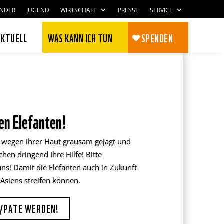
INDER
JUGEND
WIRTSCHAFT
PRESSE
SERVICE
AKTUELL
WAS KANN ICH TUN
SPENDEN
den Elefanten!
 wegen ihrer Haut grausam gejagt und
chen dringend Ihre Hilfe! Bitte
uns! Damit die Elefanten auch in Zukunft
Asiens streifen können.
Zustimmen
Ablehnen
N/PATE WERDEN!