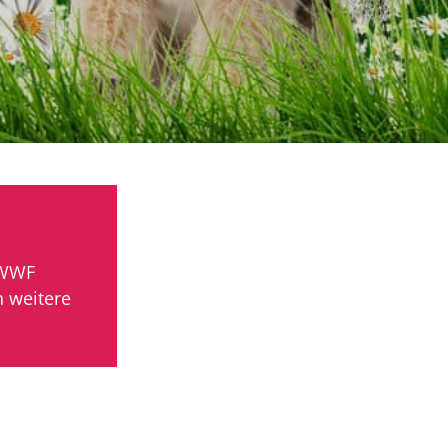
 WWF
n weitere