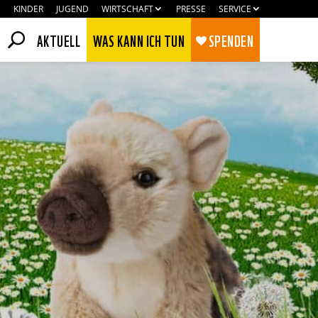
KINDER
JUGEND
WIRTSCHAFT
PRESSE
SERVICE
AKTUELL
WAS KANN ICH TUN
SPENDEN
Zustimmen
Ablehnen