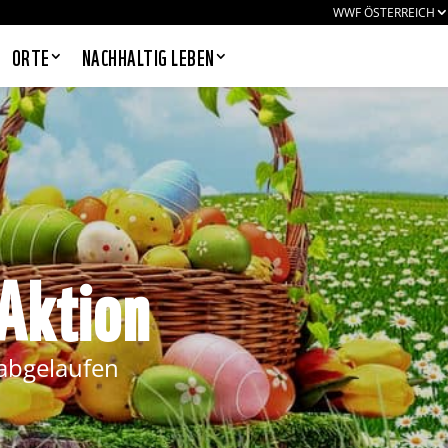
WWF ÖSTERREICH
ORTE
NACHHALTIG LEBEN
PANDAS LIEBEN COOKIES, WIR
AUCH!
Aktion
Cookies helfen unser Angebot
nutzerfreundlich zu gestalten & erlauben
uns eine Analyse der Zugriffe auf die
Website. Infos dazu findest du in unserer
Datenschutzerklärung. Unter
Einstellungen
kannst du verwalten,
s abgelaufen
welche Art von Cookies gesetzt werden.
Deine Auswahl kannst du über den
entsprechenden Link im Footer der
Website jederzeit widerrufen.