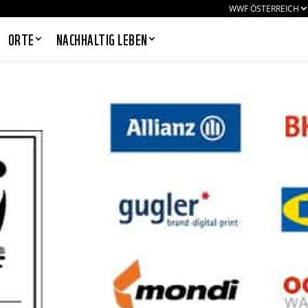
WWF ÖSTERREICH
ORTE
NACHHALTIG LEBEN
PANDAS LIEBEN COOKIES, WIR
AUCH!
Cookies helfen unser Angebot
nutzerfreundlich zu gestalten & erlauben
uns eine Analyse der Zugriffe auf die
Website. Infos dazu findest du in unserer
Datenschutzerklärung. Unter
Einstellungen
kannst du verwalten,
welche Art von Cookies gesetzt werden.
Deine Auswahl kannst du über den
entsprechenden Link im Footer der
Website jederzeit widerrufen.