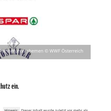
artnerunternhemen © WWF Österreich
hutz ein.
Hinweis:
Dieser Inhalt wurde zuletzt vor mehr als