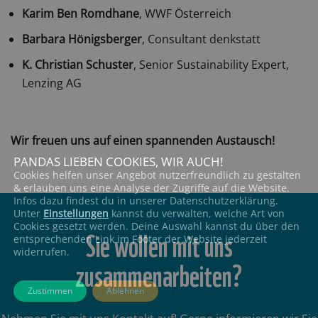
Karim Ben Romdhane
, WWF Österreich
Barbara Hönigsberger
, Consultant denkstatt
K. Christian Schuster
, Senior Sustainability Expert,
Lenzing AG
Wir freuen uns auf einen spannenden Austausch!
PANDAS LIEBEN COOKIES, WIR AUCH!
Cookies helfen unser Angebot nutzerfreundlich zu gestalten
& erlauben uns eine Analyse der Zugriffe auf die Website.
Infos dazu findest du in unserer Datenschutzerklärung.
Unter
Einstellungen
kannst du verwalten, welche Art von
Cookies gesetzt werden. Deine Auswahl kannst du über den
Sie wollen mit uns
entsprechenden Link im Footer der Website jederzeit
widerrufen.
zusammenarbeiten?
Zustimmen
Ablehnen