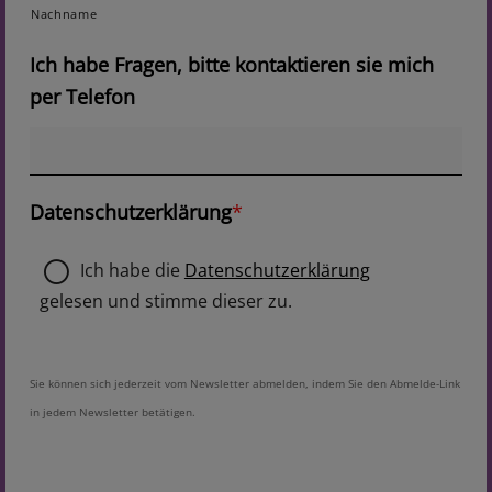
n
Nachname
t
e
T
Ich habe Fragen, bitte kontaktieren sie mich
-
e
per Telefon
R
l
a
e
t
f
g
o
e
n
b
D
Datenschutzerklärung
*
e
a
r
t
Ich habe die
Datenschutzerklärung
e
e
r
n
gelesen und stimme dieser zu.
h
s
a
c
l
h
t
u
Sie können sich jederzeit vom Newsletter abmelden, indem Sie den Abmelde-Link
e
t
in jedem Newsletter betätigen.
n
z
?
e
*
r