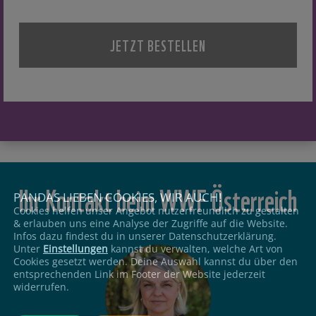
k
l
ä
r
u
n
g
*
Ihr Kontakt beim WWF Österreich
PANDAS LIEBEN COOKIES, WIR AUCH!
Cookies helfen unser Angebot nutzerfreundlich zu gestalten
& erlauben uns eine Analyse der Zugriffe auf die Website.
Infos dazu findest du in unserer Datenschutzerklärung.
Unter
Einstellungen
kannst du verwalten, welche Art von
Cookies gesetzt werden. Deine Auswahl kannst du über den
entsprechenden Link im Footer der Website jederzeit
widerrufen.